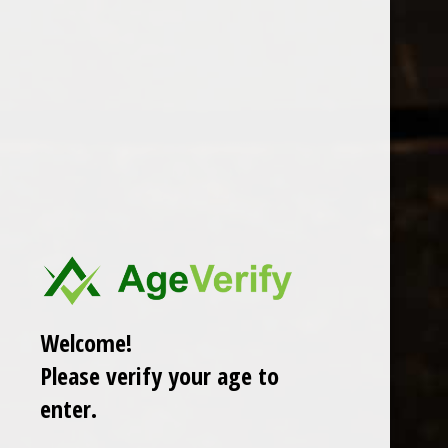
VINO VIVACE
Ga
direct
naar
de
Sambuca
hoofdinhoud
€ 23,00
In
winkelwagen
Sambacu
Welcome!
Please verify your age to
Zachte anijs liqoure
enter.