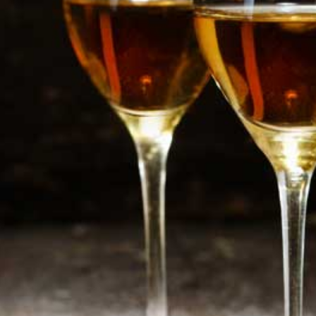
en
e delicatessen
e wordt een borgsom gevraagd van 10euro zit mee verrekend in