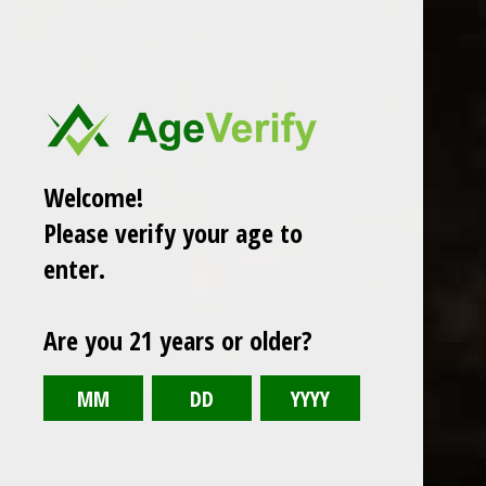
Welcome!
Please verify your age to
enter.
Are you 21 years or older?